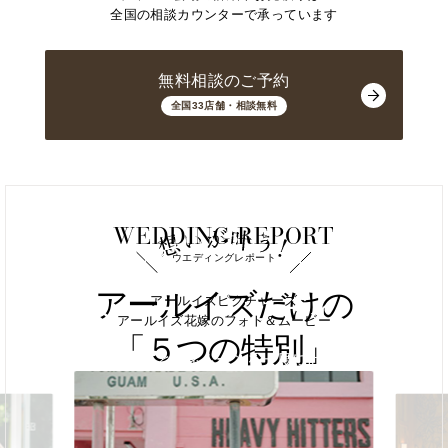
全国の相談カウンターで承っています
無料相談のご予約
全国33店舗・相談無料
WEDDING REPORT
ウエディングレポート
アールイズだけの
結婚式まで完璧ガイド
ハネムーンウエディング
アールイズピクチャーズ
リゾートウエディング
アールイズ花嫁のフォト＆ムービー
「５つの特別」
「６つのステップ」
「４つの魅力」
海外挙式とハネムーンを一度に叶える
一生に一度の贅沢を
アールイズ・ウエディングとは
結婚式までのダンドリを知る
リゾートウエディングの魅力とは
ハネムーンウエディングとは