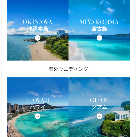
OKINAWA
MIYAKOJIMA
沖縄本島
宮古島
海外ウエディング
HAWAII
GUAM
ハワイ
グアム