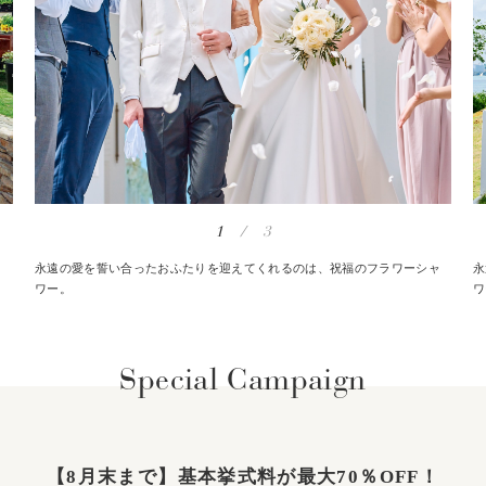
1
/
3
と
永遠の愛を誓い合ったおふたりを迎えてくれるのは、祝福のフラワーシャ
永
ワー。
ワ
Special Campaign
【8月末まで】基本挙式料が最大70％OFF！