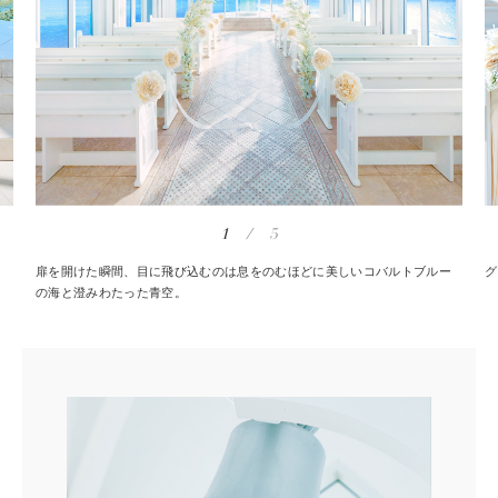
1
/
5
扉を開けた瞬間、目に飛び込むのは息をのむほどに美しいコバルトブルー
グ
の海と澄みわたった青空。