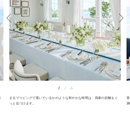
1
/
6
切
まるでリビングで寛いでいるかのような和やかな時間は、両家の距離をぐ
青
っと近づけます。
満