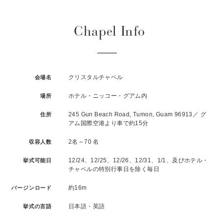
Chapel Info
クリスタルチャペル
会場名
ホテル・ニッコー・グアム内
場所
245 Gun Beach Road, Tumon, Guam 96913／ グ
住所
アム国際空港より車で約15分
2名～70 名
収容人数
12/24、12/25、12/26、12/31、1/1、及びホテル・
挙式可能日
チャペルの特別行事日を除く毎日
約16m
バージンロード
日本語・英語
挙式の言語