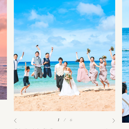
1
/
6