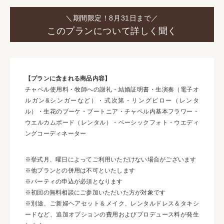
＼期間限定！8月31日まで／
このプランについて詳しく聞く
【プランに含まれる商品内容】
チャペル使用料・牧師への謝礼・結婚証明書・生演奏（電子オ
ルガン&シンガーなど）・式次第・リングピロー（レンタ
ル）・生花のブーケ・ブートニア・チャペル内基本フラワー・
ウエルカムボード（レンタル）・ベーシックフォト・ウエディ
ングコーディネーター
※挙式月、曜日によってご利用いただけない場合がございます
※他プランとの併用は不可といたします
※パーティの申込が必須となります
※初回の無料相談にご参加いただいた方が対象です
※別途、ご新婦ヘアセット＆メイク、レンタルドレス＆タキシ
ードなど、追加オプションの費用およびプロデュース料が発生