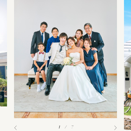
1
/
7