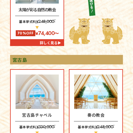
太陽が彩る自然の教会
248,000-
¥
基本挙式料
▼
74,400
¥
〜
70%OFF
詳しく見る▶
宮古島
宮古島チャペル
奏の教会
330,000-
248,000-
¥
¥
基本挙式料
基本挙式料
▼
▼