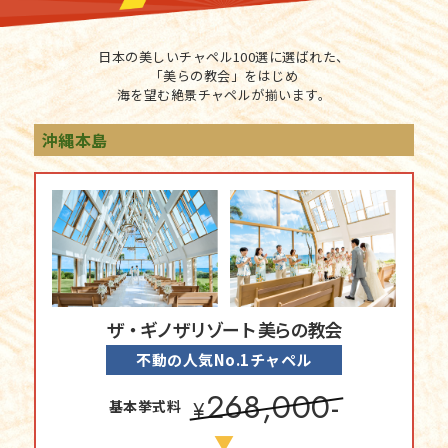
日本の美しいチャペル100選に選ばれた、
「美らの教会」をはじめ
海を望む絶景チャペルが揃います。
沖縄本島
ザ・ギノザリゾート 美らの教会
不動の人気No.1チャペル
268,000-
基本挙式料
¥
▼