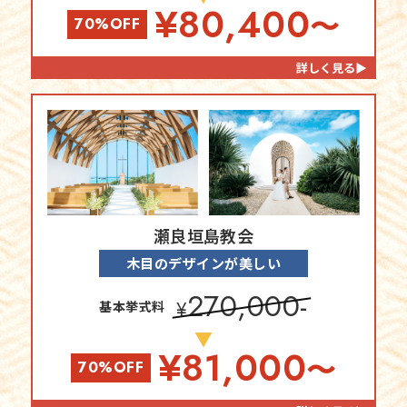
¥
80,400
〜
70%OFF
詳しく見る▶
瀬良垣島教会
木目のデザインが美しい
270,000-
基本挙式料
¥
▼
¥
81,000
〜
70%OFF