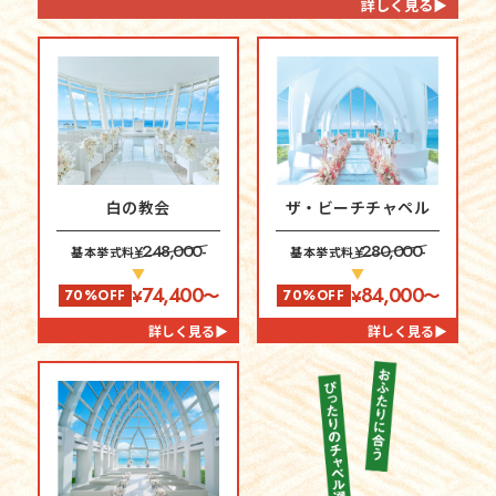
詳しく見る▶
白の教会
ザ・ビーチチャペル
248,000-
280,000-
¥
¥
基本挙式料
基本挙式料
▼
▼
74,400
84,000
¥
〜
¥
〜
70%OFF
70%OFF
詳しく見る▶
詳しく見る▶