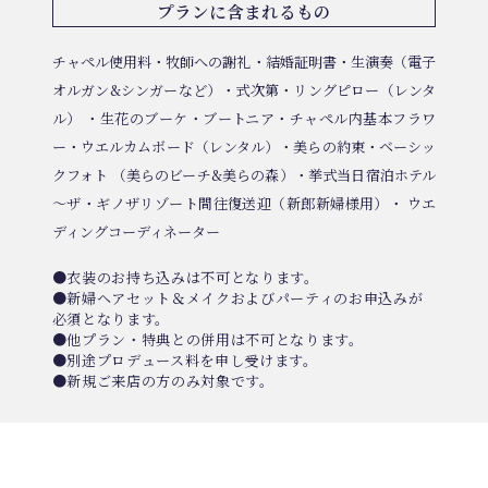
プランに含まれるもの
チャペル使用料・牧師への謝礼・結婚証明書・生演奏（電子
オルガン&シンガーなど）・式次第・リングピロー（レンタ
ル） ・生花のブーケ・ブートニア・チャペル内基本フラワ
ー・ウエルカムボード（レンタル）・美らの約束・ベーシッ
クフォト （美らのビーチ&美らの森）・挙式当日宿泊ホテル
～ザ・ギノザリゾート間往復送迎（新郎新婦様用）・ ウエ
ディングコーディネーター
●衣装のお持ち込みは不可となります。
●新婦ヘアセット＆メイクおよびパーティのお申込みが
必須となります。
●他プラン・特典との併用は不可となります。
●別途プロデュース料を申し受けます。
●新規ご来店の方のみ対象です。