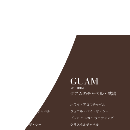
HAWAII
GUAM
WEDDING
WEDDING
ハワイのチャペル・式場
グアムのチャペル・式場
ザ・モアナチャペル
ホワイトアロウチャペル
ザ・ダイヤモンドヘッドチャペル
ジュエル・バイ・ザ・シー
ザ・マカナチャペル
プレミア スカイ ウエディング
ザ・テラス バイ・ザ・シー
クリスタルチャペル