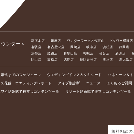
新宿本店
銀座店
ワンダーワークス代官山
Kタワー横浜店
カウンター＞
名駅店
名古屋栄店
岡崎店
岐阜店
浜松店
静岡店
京都店
姫路店
和歌山店
札幌店
仙台店
新潟店
岡山店
高松店
徳島店
福岡天神店
熊本店
鹿児島店
結婚式までのスケジュール
ウエディングドレス＆タキシード
ハネムーン＆ト
イズ花嫁 ウエディングレポート
タイプ別診断
ニュース
よくあるご質問
ハワイ結婚式で役立つコンテンツ一覧
リゾート結婚式で役立つコンテンツ一覧
無料相談の