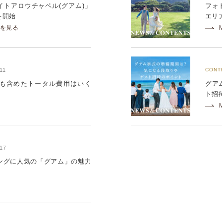
「ホワイトアロウチャペル(グアム)」
フォ
を開始
エリ
を見る
11
CONT
も含めたトータル費用はいく
グア
ト招
/17
ングに人気の「グアム」の魅力