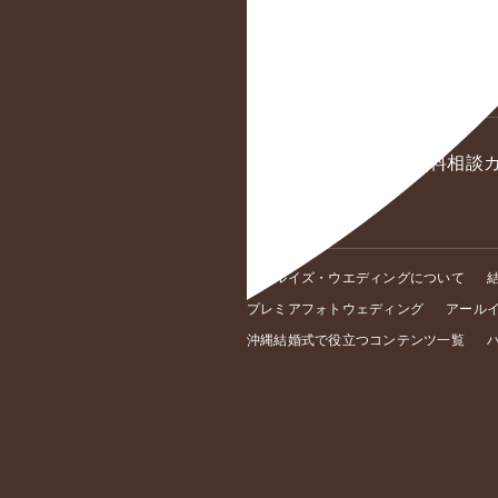
太陽が彩る自然の教会
白の教会
奏の教会
全国の店舗一覧 ＜無料相談
アールイズ・ウエディングについて
プレミアフォトウェディング
アール
沖縄結婚式で役立つコンテンツ一覧