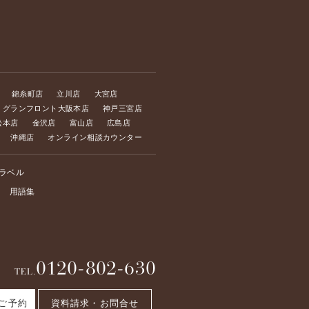
錦糸町店
立川店
大宮店
グランフロント大阪本店
神戸三宮店
松本店
金沢店
富山店
広島店
沖縄店
オンライン相談カウンター
ラベル
用語集
0120-802-630
TEL.
資料請求・お問合せ
ご予約