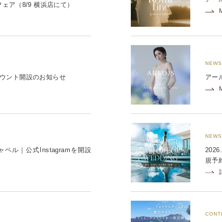
ェア（8/9 横浜店にて）
NEWS
mアカウント開設のお知らせ
アー
NEWS
ル｜公式Instagramを開設
202
規予
CONT