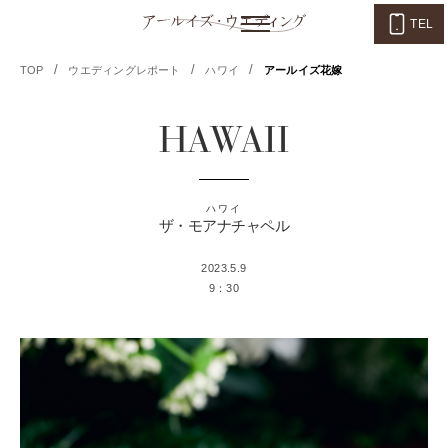
TEL
/
/
/
TOP
ウエディングレポート
ハワイ
アールイズ花嫁
HAWAII
ハワイ
ザ・モアナチャペル
2023.5.9
9：30