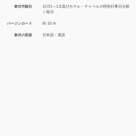
12/31～1/2及びホテル・チャペルの特別行事日を除
挙式可能日
く毎日
約 10 m
バージンロード
日本語・英語
挙式の言語