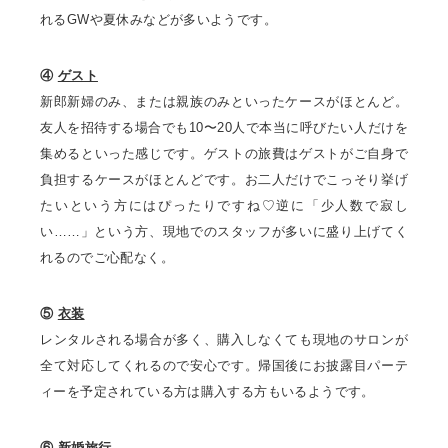
れるGWや夏休みなどが多いようです。
④
ゲスト
新郎新婦のみ、または親族のみといったケースがほとんど。
友人を招待する場合でも10〜20人で本当に呼びたい人だけを
集めるといった感じです。ゲストの旅費はゲストがご自身で
負担するケースがほとんどです。お二人だけでこっそり挙げ
たいという方にはぴったりですね♡逆に「少人数で寂し
い……」という方、現地でのスタッフが多いに盛り上げてく
れるのでご心配なく。
⑤
衣装
レンタルされる場合が多く、購入しなくても現地のサロンが
全て対応してくれるので安心です。帰国後にお披露目パーテ
ィーを予定されている方は購入する方もいるようです。
⑥
新婚旅行