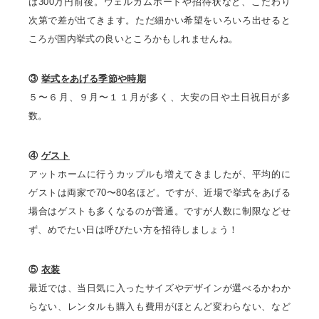
は300万円前後。ウェルカムボードや招待状など、こだわり
次第で差が出てきます。ただ細かい希望をいろいろ出せると
ころが国内挙式の良いところかもしれませんね。
③
挙式をあげる季節や時期
５〜６月、９月〜１１月が多く、大安の日や土日祝日が多
数。
④
ゲスト
アットホームに行うカップルも増えてきましたが、平均的に
ゲストは両家で70〜80名ほど。ですが、近場で挙式をあげる
場合はゲストも多くなるのが普通。ですが人数に制限などせ
ず、めでたい日は呼びたい方を招待しましょう！
⑤
衣装
最近では、当日気に入ったサイズやデザインが選べるかわか
らない、レンタルも購入も費用がほとんど変わらない、など