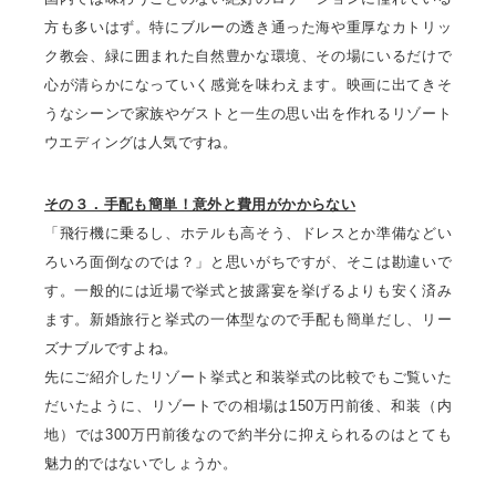
方も多いはず。特にブルーの透き通った海や重厚なカトリッ
ク教会、緑に囲まれた自然豊かな環境、その場にいるだけで
心が清らかになっていく感覚を味わえます。映画に出てきそ
うなシーンで家族やゲストと一生の思い出を作れるリゾート
ウエディングは人気ですね。
その３．手配も簡単！意外と費用がかからない
「飛行機に乗るし、ホテルも高そう、ドレスとか準備などい
ろいろ面倒なのでは？」と思いがちですが、そこは勘違いで
す。一般的には近場で挙式と披露宴を挙げるよりも安く済み
ます。新婚旅行と挙式の一体型なので手配も簡単だし、リー
ズナブルですよね。
先にご紹介したリゾート挙式と和装挙式の比較でもご覧いた
だいたように、リゾートでの相場は150万円前後、和装（内
地）では300万円前後なので約半分に抑えられるのはとても
魅力的ではないでしょうか。