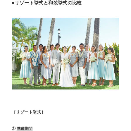
■リゾート挙式と和装挙式の比較
［リゾート挙式］
①
準備期間