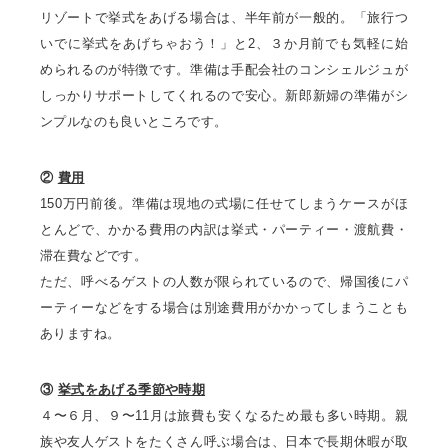
リゾートで挙式をあげる場合は、半年前が一般的。「旅行つ
いでに挙式をあげちゃおう！」と2、３か月前でも気軽に始
められるのが特徴です。準備は手配会社のコンシェルジュが
しっかりサポートしてくれるので安心。新郎新婦の準備がシ
ンプルなのも良いところです。
②
費用
150万円前後。準備は現地の式場に任せてしまうケースがほ
とんどで、かかる費用の内訳は挙式・パーティー・渡航費・
滞在費などです。
ただ、呼べるゲストの人数が限られているので、帰国後にパ
ーティーなどをする場合は別途費用がかかってしまうことも
ありますね。
③
挙式をあげる季節や時期
４〜６月、９〜11月は旅費も安くなるため最も多い時期。親
族や友人ゲストをたくさん呼ぶ場合は、日本で長期休暇が取