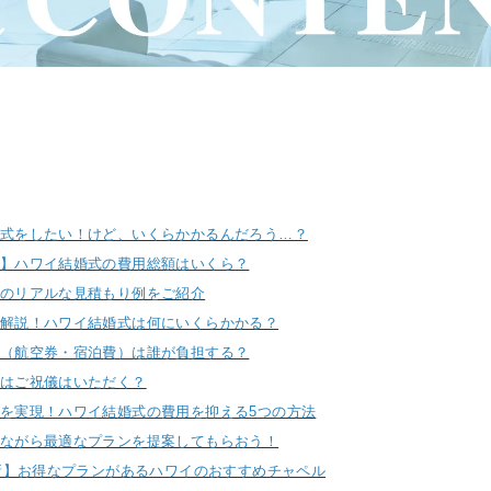
式をしたい！けど、いくらかかるんだろう…？
】ハワイ結婚式の費用総額はいくら？
のリアルな見積もり例をご紹介
解説！ハワイ結婚式は何にいくらかかる？
（航空券・宿泊費）は誰が負担する？
はご祝儀はいただく？
を実現！ハワイ結婚式の費用を抑える5つの方法
ながら最適なプランを提案してもらおう！
最新】お得なプランがあるハワイのおすすめチャペル