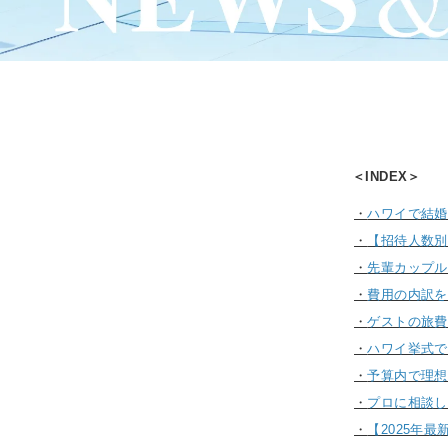
＜INDEX＞
・
ハワイで結婚
・
【招待人数別
・
先輩カップル
・
費用の内訳を
・
ゲストの旅費
・
ハワイ挙式で
・
予算内で理想
・
プロに相談し
・
【2025年