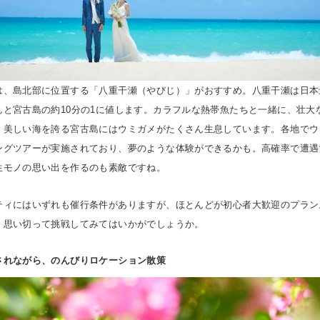
は、島北部に位置する「八重干瀬（やびじ）」がおすすめ。八重干瀬は日本
んと宮古島の約10分の1に値します。カラフルな熱帯魚たちと一緒に、壮大
、美しい海を誇る宮古島にはウミガメがたくさん生息しています。各地でウ
ングツアーが実施されており、夢のような体験ができるかも。高確率で遭遇
生モノの思い出を作るのも素敵ですね。
ティにはいずれも催行条件がありますが、ほとんどが初心者大歓迎のプラン
、思い切って挑戦してみてはいかがでしょうか。
されながら、のんびりロケーション散策