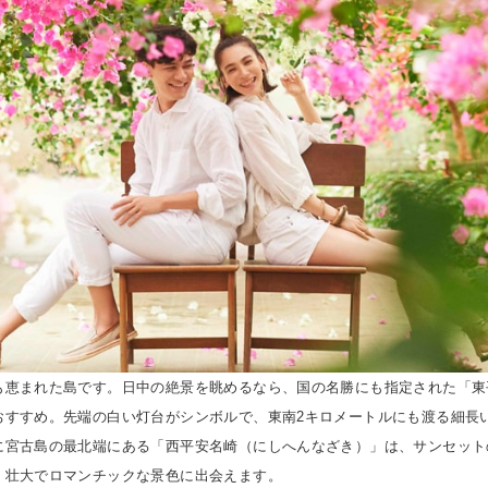
も恵まれた島です。日中の絶景を眺めるなら、国の名勝にも指定された「東
おすすめ。先端の白い灯台がシンボルで、東南2キロメートルにも渡る細長
に宮古島の最北端にある「西平安名崎（にしへんなざき）」は、サンセット
、壮大でロマンチックな景色に出会えます。