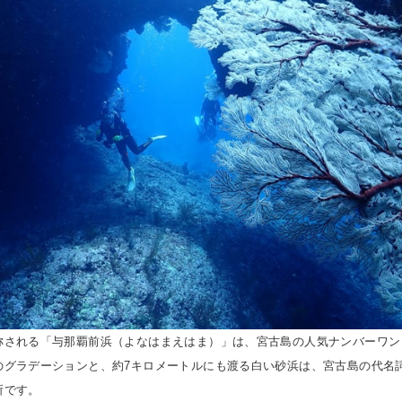
称される「与那覇前浜（よなはまえはま）」は、宮古島の人気ナンバーワン
のグラデーションと、約7キロメートルにも渡る白い砂浜は、宮古島の代名
所です。