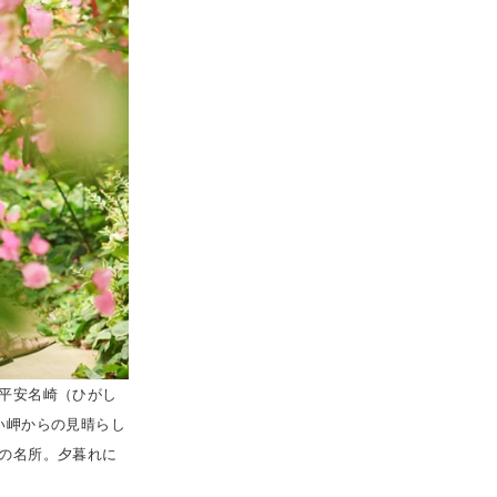
平安名崎（ひがし
い岬からの見晴らし
の名所。夕暮れに